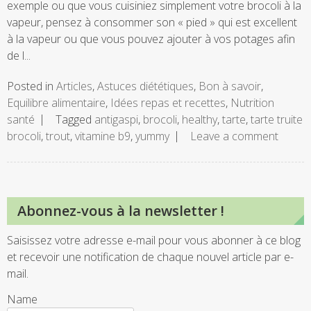
exemple ou que vous cuisiniez simplement votre brocoli à la
vapeur, pensez à consommer son « pied » qui est excellent
à la vapeur ou que vous pouvez ajouter à vos potages afin
de l...
Posted in
Articles
,
Astuces diététiques
,
Bon à savoir
,
Equilibre alimentaire
,
Idées repas et recettes
,
Nutrition
santé
Tagged
antigaspi
,
brocoli
,
healthy
,
tarte
,
tarte truite
brocoli
,
trout
,
vitamine b9
,
yummy
Leave a comment
Abonnez-vous à la newsletter !
Saisissez votre adresse e-mail pour vous abonner à ce blog
et recevoir une notification de chaque nouvel article par e-
mail.
Name