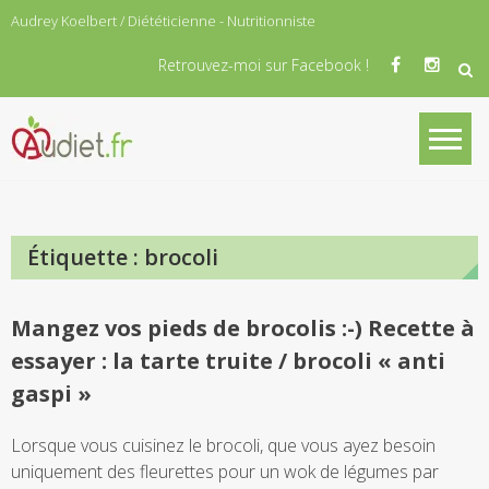
Skip
Audrey Koelbert / Diététicienne - Nutritionniste
to
content
Retrouvez-moi sur Facebook !
Audiet.fr
Diététicienne Nutritionniste diplomée
Étiquette :
brocoli
Mangez vos pieds de brocolis :-) Recette à
essayer : la tarte truite / brocoli « anti
gaspi »
Lorsque vous cuisinez le brocoli, que vous ayez besoin
uniquement des fleurettes pour un wok de légumes par